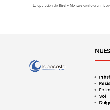
La operación de
Bisel y Montaje
conlleva un riesg
NUES
Prés
Resi
Foto
Sol
Delg