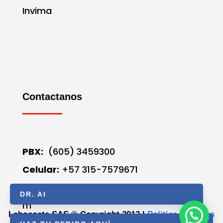
Invima
Contactanos
PBX:
(605) 3459300
Celular:
+57 315-7579671
Correo
electrónico:
labocosta@labocosta.co
DR. AI
m
Labocosta SAS © Copyright 2012 l
Politica de Datos