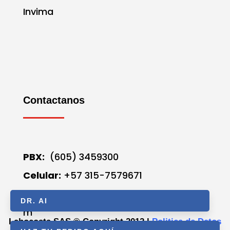
Invima
Contactanos
PBX:
(605) 3459300
Celular:
+57 315-7579671
Correo
electrónico:
labocosta@labocosta.co
DR. AI
m
Labocosta SAS © Copyright 2012 l
Politica de Datos